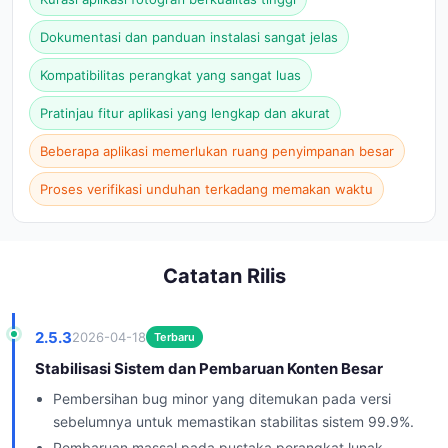
Dokumentasi dan panduan instalasi sangat jelas
Kompatibilitas perangkat yang sangat luas
Pratinjau fitur aplikasi yang lengkap dan akurat
Beberapa aplikasi memerlukan ruang penyimpanan besar
Proses verifikasi unduhan terkadang memakan waktu
Catatan Rilis
2.5.3
2026-04-18
Terbaru
Stabilisasi Sistem dan Pembaruan Konten Besar
Pembersihan bug minor yang ditemukan pada versi
sebelumnya untuk memastikan stabilitas sistem 99.9%.
Pembaruan massal pada pustaka perangkat lunak