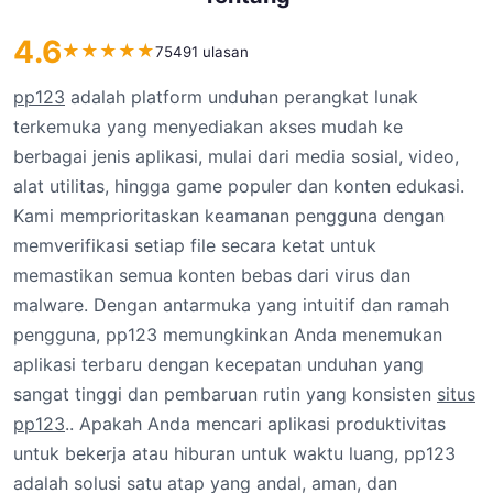
4.6
★
★
★
★
★
75491 ulasan
pp123
adalah platform unduhan perangkat lunak
terkemuka yang menyediakan akses mudah ke
berbagai jenis aplikasi, mulai dari media sosial, video,
alat utilitas, hingga game populer dan konten edukasi.
Kami memprioritaskan keamanan pengguna dengan
memverifikasi setiap file secara ketat untuk
memastikan semua konten bebas dari virus dan
malware. Dengan antarmuka yang intuitif dan ramah
pengguna, pp123 memungkinkan Anda menemukan
aplikasi terbaru dengan kecepatan unduhan yang
sangat tinggi dan pembaruan rutin yang konsisten
situs
pp123
.. Apakah Anda mencari aplikasi produktivitas
untuk bekerja atau hiburan untuk waktu luang, pp123
adalah solusi satu atap yang andal, aman, dan