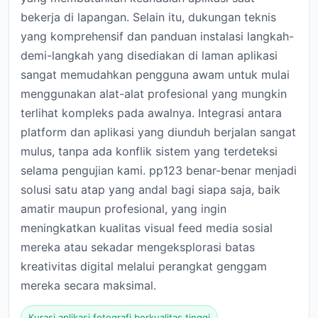
bekerja di lapangan. Selain itu, dukungan teknis
yang komprehensif dan panduan instalasi langkah-
demi-langkah yang disediakan di laman aplikasi
sangat memudahkan pengguna awam untuk mulai
menggunakan alat-alat profesional yang mungkin
terlihat kompleks pada awalnya. Integrasi antara
platform dan aplikasi yang diunduh berjalan sangat
mulus, tanpa ada konflik sistem yang terdeteksi
selama pengujian kami. pp123 benar-benar menjadi
solusi satu atap yang andal bagi siapa saja, baik
amatir maupun profesional, yang ingin
meningkatkan kualitas visual feed media sosial
mereka atau sekadar mengeksplorasi batas
kreativitas digital melalui perangkat genggam
mereka secara maksimal.
Kurasi aplikasi fotografi berkualitas tinggi