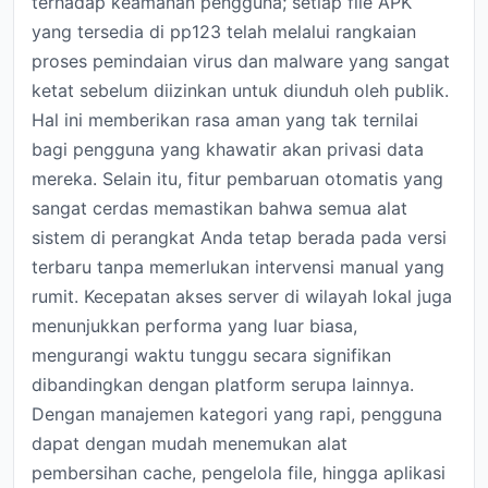
terhadap keamanan pengguna; setiap file APK
yang tersedia di pp123 telah melalui rangkaian
proses pemindaian virus dan malware yang sangat
ketat sebelum diizinkan untuk diunduh oleh publik.
Hal ini memberikan rasa aman yang tak ternilai
bagi pengguna yang khawatir akan privasi data
mereka. Selain itu, fitur pembaruan otomatis yang
sangat cerdas memastikan bahwa semua alat
sistem di perangkat Anda tetap berada pada versi
terbaru tanpa memerlukan intervensi manual yang
rumit. Kecepatan akses server di wilayah lokal juga
menunjukkan performa yang luar biasa,
mengurangi waktu tunggu secara signifikan
dibandingkan dengan platform serupa lainnya.
Dengan manajemen kategori yang rapi, pengguna
dapat dengan mudah menemukan alat
pembersihan cache, pengelola file, hingga aplikasi