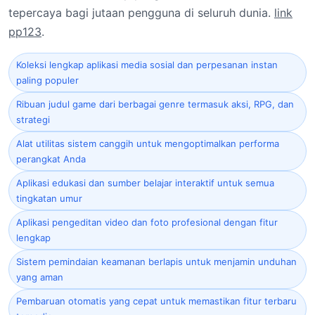
tepercaya bagi jutaan pengguna di seluruh dunia.
link
pp123
.
Koleksi lengkap aplikasi media sosial dan perpesanan instan
paling populer
Ribuan judul game dari berbagai genre termasuk aksi, RPG, dan
strategi
Alat utilitas sistem canggih untuk mengoptimalkan performa
perangkat Anda
Aplikasi edukasi dan sumber belajar interaktif untuk semua
tingkatan umur
Aplikasi pengeditan video dan foto profesional dengan fitur
lengkap
Sistem pemindaian keamanan berlapis untuk menjamin unduhan
yang aman
Pembaruan otomatis yang cepat untuk memastikan fitur terbaru