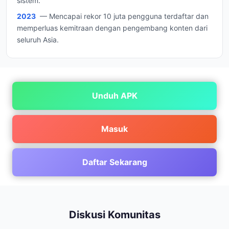
sistem.
2023
— Mencapai rekor 10 juta pengguna terdaftar dan
memperluas kemitraan dengan pengembang konten dari
seluruh Asia.
Unduh APK
Masuk
Daftar Sekarang
Diskusi Komunitas