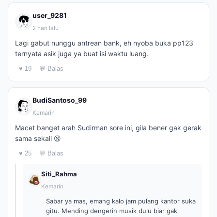
user_9281
2 hari lalu
Lagi gabut nunggu antrean bank, eh nyoba buka pp123
ternyata asik juga ya buat isi waktu luang.
♥ 19
💬 Balas
BudiSantoso_99
Kemarin
Macet banget arah Sudirman sore ini, gila bener gak gerak
sama sekali 😫
♥ 25
💬 Balas
Siti_Rahma
Kemarin
Sabar ya mas, emang kalo jam pulang kantor suka
gitu. Mending dengerin musik dulu biar gak