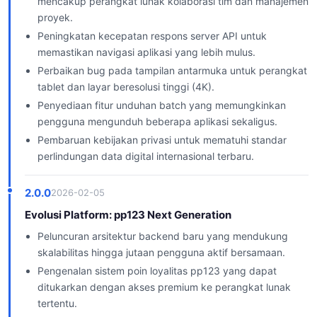
mencakup perangkat lunak kolaborasi tim dan manajemen
proyek.
Peningkatan kecepatan respons server API untuk
memastikan navigasi aplikasi yang lebih mulus.
Perbaikan bug pada tampilan antarmuka untuk perangkat
tablet dan layar beresolusi tinggi (4K).
Penyediaan fitur unduhan batch yang memungkinkan
pengguna mengunduh beberapa aplikasi sekaligus.
Pembaruan kebijakan privasi untuk mematuhi standar
perlindungan data digital internasional terbaru.
2.0.0
2026-02-05
Evolusi Platform: pp123 Next Generation
Peluncuran arsitektur backend baru yang mendukung
skalabilitas hingga jutaan pengguna aktif bersamaan.
Pengenalan sistem poin loyalitas pp123 yang dapat
ditukarkan dengan akses premium ke perangkat lunak
tertentu.