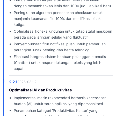
dengan menambahkan lebih dari 1000 judul aplikasi baru.
Peningkatan algoritma pencocokan checksum untuk
menjamin keamanan file 100% dari modifikasi pihak
ketiga.
Optimalisasi koneksi unduhan untuk tetap stabil meskipun
berada pada jaringan seluler yang fluktuatif.
Penyempurnaan fitur notifikasi push untuk pembaruan
perangkat lunak penting dan berita teknologi.
Finalisasi integrasi sistem bantuan pelanggan otomatis
(Chatbot) untuk respon dukungan teknis yang lebih
cepat.
2.2.1
2026-03-12
Optimalisasi AI dan Produktivitas
Implementasi mesin rekomendasi berbasis kecerdasan
buatan (AI) untuk saran aplikasi yang dipersonalisasi.
Penambahan kategori 'Produktivitas Kantor' yang