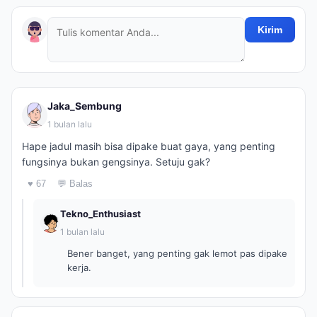
Kirim
Jaka_Sembung
1 bulan lalu
Hape jadul masih bisa dipake buat gaya, yang penting
fungsinya bukan gengsinya. Setuju gak?
♥ 67
💬 Balas
Tekno_Enthusiast
1 bulan lalu
Bener banget, yang penting gak lemot pas dipake
kerja.