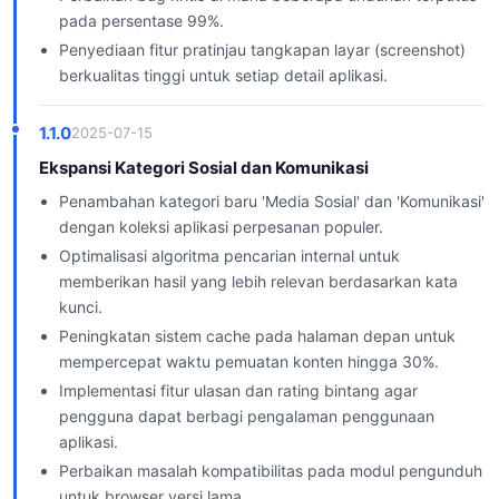
pada persentase 99%.
Penyediaan fitur pratinjau tangkapan layar (screenshot)
berkualitas tinggi untuk setiap detail aplikasi.
1.1.0
2025-07-15
Ekspansi Kategori Sosial dan Komunikasi
Penambahan kategori baru 'Media Sosial' dan 'Komunikasi'
dengan koleksi aplikasi perpesanan populer.
Optimalisasi algoritma pencarian internal untuk
memberikan hasil yang lebih relevan berdasarkan kata
kunci.
Peningkatan sistem cache pada halaman depan untuk
mempercepat waktu pemuatan konten hingga 30%.
Implementasi fitur ulasan dan rating bintang agar
pengguna dapat berbagi pengalaman penggunaan
aplikasi.
Perbaikan masalah kompatibilitas pada modul pengunduh
untuk browser versi lama.