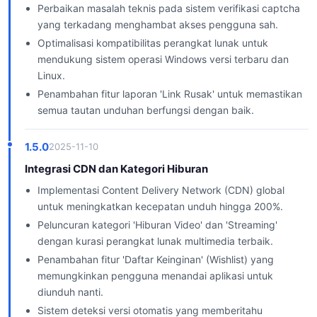
Perbaikan masalah teknis pada sistem verifikasi captcha
yang terkadang menghambat akses pengguna sah.
Optimalisasi kompatibilitas perangkat lunak untuk
mendukung sistem operasi Windows versi terbaru dan
Linux.
Penambahan fitur laporan 'Link Rusak' untuk memastikan
semua tautan unduhan berfungsi dengan baik.
1.5.0
2025-11-10
Integrasi CDN dan Kategori Hiburan
Implementasi Content Delivery Network (CDN) global
untuk meningkatkan kecepatan unduh hingga 200%.
Peluncuran kategori 'Hiburan Video' dan 'Streaming'
dengan kurasi perangkat lunak multimedia terbaik.
Penambahan fitur 'Daftar Keinginan' (Wishlist) yang
memungkinkan pengguna menandai aplikasi untuk
diunduh nanti.
Sistem deteksi versi otomatis yang memberitahu