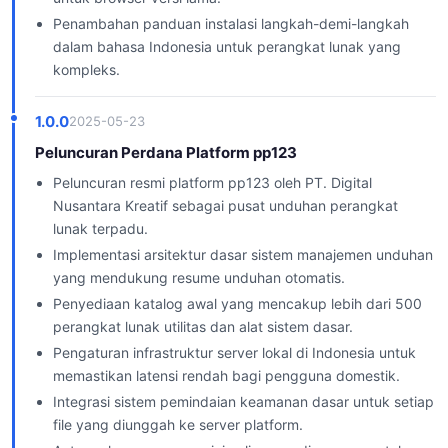
Penambahan panduan instalasi langkah-demi-langkah
dalam bahasa Indonesia untuk perangkat lunak yang
kompleks.
1.0.0
2025-05-23
Peluncuran Perdana Platform pp123
Peluncuran resmi platform pp123 oleh PT. Digital
Nusantara Kreatif sebagai pusat unduhan perangkat
lunak terpadu.
Implementasi arsitektur dasar sistem manajemen unduhan
yang mendukung resume unduhan otomatis.
Penyediaan katalog awal yang mencakup lebih dari 500
perangkat lunak utilitas dan alat sistem dasar.
Pengaturan infrastruktur server lokal di Indonesia untuk
memastikan latensi rendah bagi pengguna domestik.
Integrasi sistem pemindaian keamanan dasar untuk setiap
file yang diunggah ke server platform.