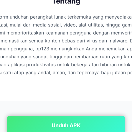
Tentang
form unduhan perangkat lunak terkemuka yang menyediak
kasi, mulai dari media sosial, video, alat utilitas, hingga g
ami memprioritaskan keamanan pengguna dengan memverifika
k memastikan semua konten bebas dari virus dan malware.
 ramah pengguna, pp123 memungkinkan Anda menemukan apl
unduhan yang sangat tinggi dan pembaruan rutin yang kon
i aplikasi produktivitas untuk bekerja atau hiburan untuk
i satu atap yang andal, aman, dan tepercaya bagi jutaan p
Unduh APK