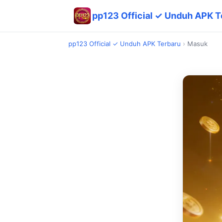
pp123 Official ✓ Unduh APK T
pp123 Official ✓ Unduh APK Terbaru
›
Masuk