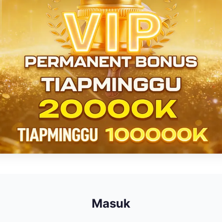
Masuk