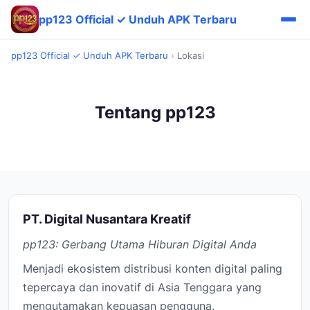
pp123 Official ✓ Unduh APK Terbaru
pp123 Official ✓ Unduh APK Terbaru
›
Lokasi
Tentang pp123
PT. Digital Nusantara Kreatif
pp123: Gerbang Utama Hiburan Digital Anda
Menjadi ekosistem distribusi konten digital paling
tepercaya dan inovatif di Asia Tenggara yang
mengutamakan kepuasan pengguna.