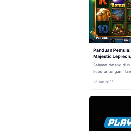
Panduan Pemula: 
Majestic Leprech
Selamat datang di d
keberuntungan Irlan
dunia slot online, M
12 Jun 2026
Spinomenal...