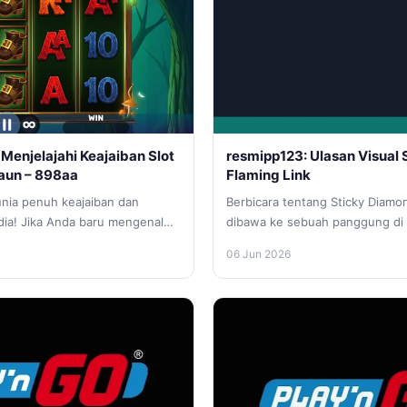
Menjelajahi Keajaiban Slot
resmipp123: Ulasan Visual
aun – 898aa
Flaming Link
unia penuh keajaiban dan
Berbicara tentang Sticky Diamon
dia! Jika Anda baru mengenal
dibawa ke sebuah panggung di
ajestic Leprechaun dari
berkilau bertemu dengan kobara
06 Jun 2026