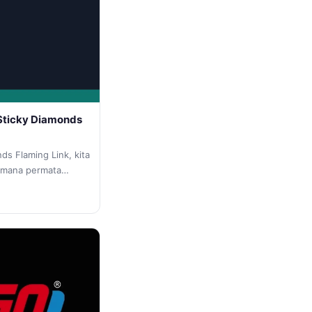
 Sticky Diamonds
ds Flaming Link, kita
 mana permata
n api yang...