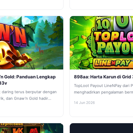
’n Gold: Panduan Lengkap
898aa: Harta Karun di Grid
33v
TopLoot Payout LineNPay dari P
t daring terus berputar dengan
menghadirkan pengalaman berm
ik, dan Gnaw’n Gold hadir
ringkas namun bertenaga di ata
14 Jun 2026
erbaru yang membawa
setiap...