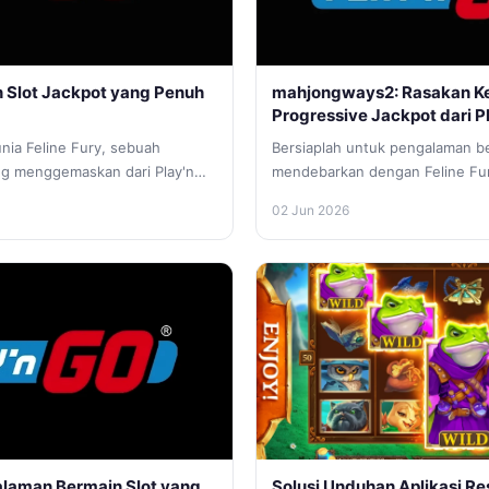
n Slot Jackpot yang Penuh
mahjongways2: Rasakan Ke
Progressive Jackpot dari P
nia Feline Fury, sebuah
Bersiaplah untuk pengalaman be
ng menggemaskan dari Play'n
mendebarkan dengan Feline Fur
h penggemar kucing dan...
mahjongways2 Play'n GO. Gam
02 Jun 2026
ke dunia...
galaman Bermain Slot yang
Solusi Unduhan Aplikasi R