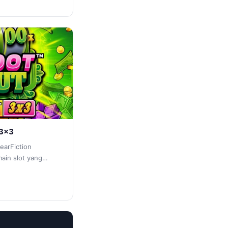
 3×3
earFiction
ain slot yang
s grid 3×3 di mana