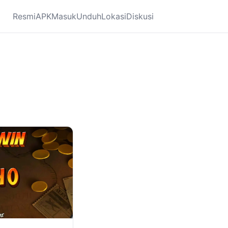
Resmi
APK
Masuk
Unduh
Lokasi
Diskusi