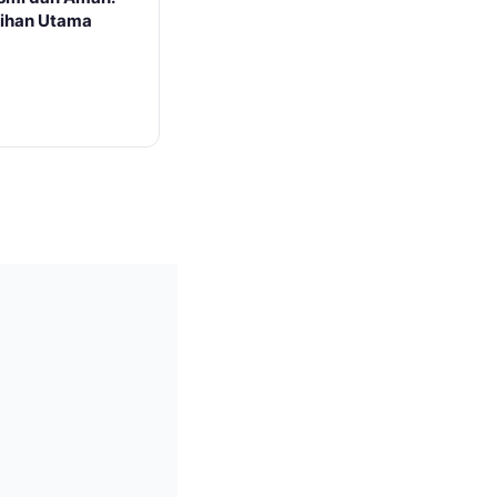
lihan Utama