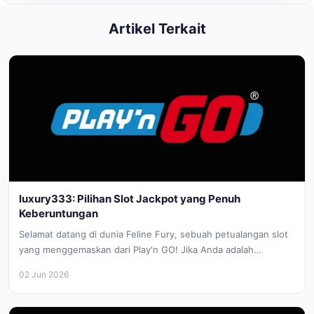
Artikel Terkait
luxury333: Pilihan Slot Jackpot yang Penuh
Keberuntungan
Selamat datang di dunia Feline Fury, sebuah petualangan slot
yang menggemaskan dari Play'n GO! Jika Anda adalah
penggemar kucing dan...
02 Jun 2026