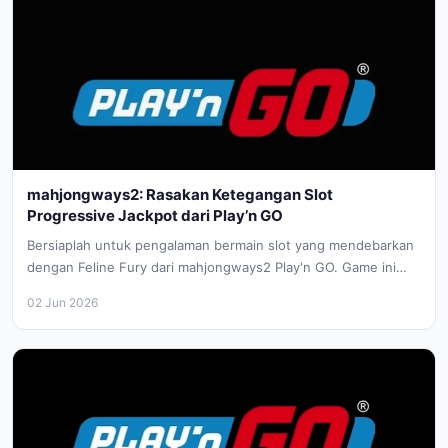
mahjongways2: Rasakan Ketegangan Slot
Progressive Jackpot dari Play’n GO
Bersiaplah untuk pengalaman bermain slot yang mendebarkan
dengan Feline Fury dari mahjongways2 Play'n GO. Game ini
membawa Anda ke dunia...
02 Jun 2026