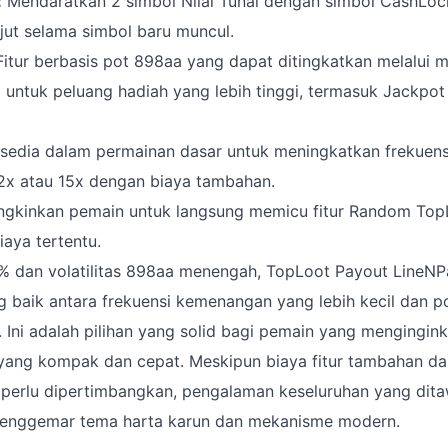
:
Mendaratkan 2 simbol Nilai Tunai dengan simbol CashLo
njut selama simbol baru muncul.
itur berbasis pot 898aa yang dapat ditingkatkan melalui
 untuk peluang hadiah yang lebih tinggi, termasuk Jackpot 
sedia dalam permainan dasar untuk meningkatkan frekuensi
2x atau 15x dengan biaya tambahan.
kinkan pemain untuk langsung memicu fitur Random Top
aya tertentu.
 dan volatilitas 898aa menengah, TopLoot Payout LineN
baik antara frekuensi kemenangan yang lebih kecil dan po
Ini adalah pilihan yang solid bagi pemain yang menginginka
 yang kompak dan cepat. Meskipun biaya fitur tambahan da
perlu dipertimbangkan, pengalaman keseluruhan yang dit
enggemar tema harta karun dan mekanisme modern.