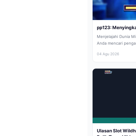
pp123: Menyingkap
Menjelajahi Dunia Mi
Anda mencari penga
memadukan atmosfer
04 Agu 2026
dengan...
Ulasan Slot Wildh